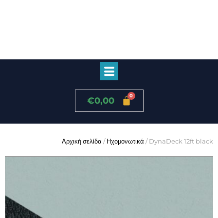
€
0,00
Αρχική σελίδα
/
Ηχομονωτικά
/ DynaDeck 12ft black