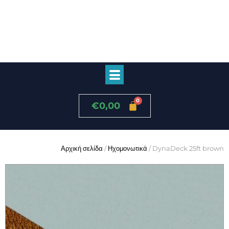
€
0,00
Αρχική σελίδα
/
Ηχομονωτικά
/ DynaDeck 25ft brown