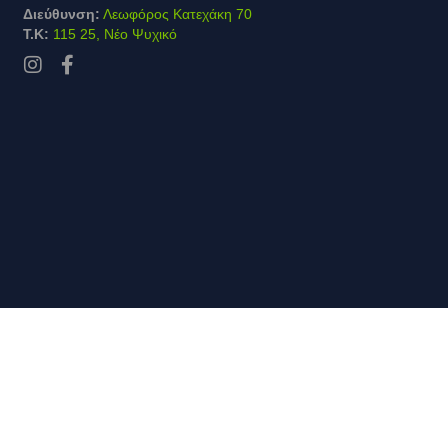
Διεύθυνση:
Λεωφόρος Κατεχάκη 70
Τ.Κ:
115 25, Νέο Ψυχικό