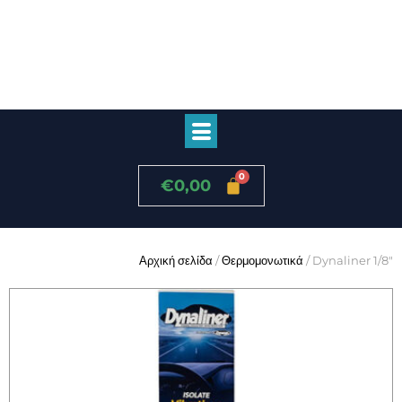
€
0,00
Αρχική σελίδα
/
Θερμομονωτικά
/ Dynaliner 1/8″